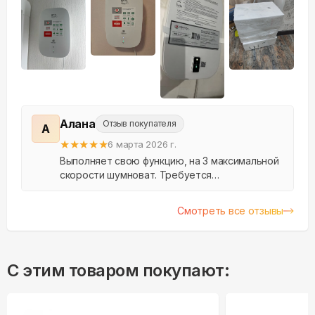
+
17
Алана
Отзыв покупателя
А
★
★
★
★
★
6 марта 2026 г.
Выполняет свою функцию, на 3 максимальной
скорости шумноват. Требуется
профессиональная установка, особенно в
откос окна. Поставили во все комнаты, когда
Смотреть все отзывы
не работает не дует. Бо...
С этим товаром покупают: