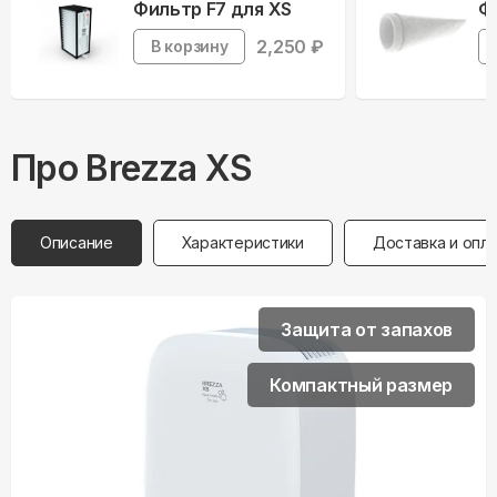
Фильтр F7 для XS
Ф
2,250
₽
В корзину
Про
Brezza
XS
Описание
Характеристики
Доставка и опл
Защита от запахов
Компактный размер