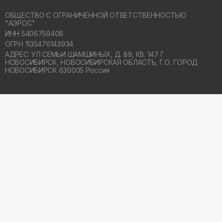
ОБЩЕСТВО С ОГРАНИЧЕННОЙ ОТВЕТСТВЕННОСТЬЮ
"АЭРОС"
ИНН 5406759408
ОГРН 1135476143934
АДРЕС: УЛ СЕМЬИ ШАМШИНЫХ, Д. 89, КВ. 147 Г
НОВОСИБИРСК,
НОВОСИБИРСКАЯ ОБЛАСТЬ, Г.О. ГОРОД
НОВОСИБИРСК 630005 Россия