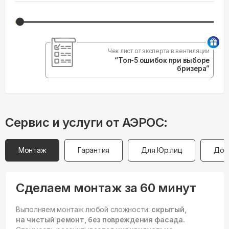
Чек лист от эксперта в вентиляции
“Топ-5 ошибок при выборе
бризера”
Сервис и услуги от АЭРОС:
Монтаж
Гарантия
Для Юр.лиц
Дос
Сделаем монтаж за 60 минут
Выполняем монтаж любой сложности:
скрытый,
на чистый ремонт, без повреждения фасада.