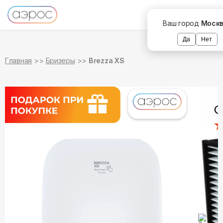
в наличии
Ваш город
Моск
Да
Нет
Главная
Бризеры
Brezza XS