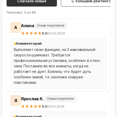
Сначала новые
С большим рейтингом
Показано:
3
из
88
Алана
Отзыв покупателя
А
5
.0
06.03.2026
Комментарий
Выполняет свою функцию, на 3 максимальной 
скорости шумноват. Требуется 
профессиональная установка, особенно в откос 
окна. Поставили во все комнаты, когда не 
работает не дует. Боялись что будет дуть 
особенно зимой, т.к. заслонка снаружи 
пластиковая.
Ярослав К.
Отзыв покупателя
Я
5
.0
25.01.2026
Комментарий