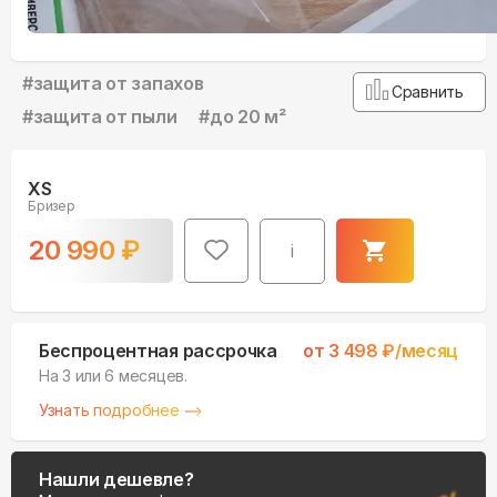
#
защита от запахов
Сравнить
#
защита от пыли
#
до 20 м²
XS
Бризер
20 990
₽
i
Беспроцентная рассрочка
от
3 498
₽/месяц
На 3 или 6 месяцев.
Узнать подробнее
Нашли дешевле?