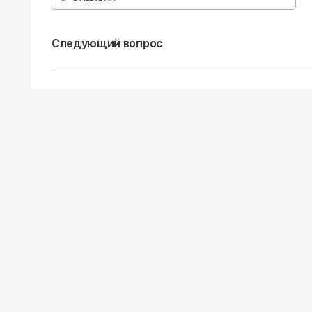
Следующий вопрос
Сервис и услуги от АЭРОС:
Монтаж
Гарантия
Для Юр.лиц
Дос
Сделаем монтаж за 60 минут