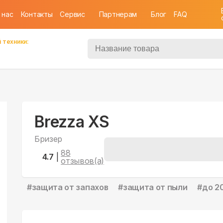
 нас
Контакты
Cервис
Партнерам
Блог
FAQ
 техники:
Brezza XS
Бризер
88
4.7
|
отзывов(а)
#
защита от запахов
#
защита от пыли
#
до 2