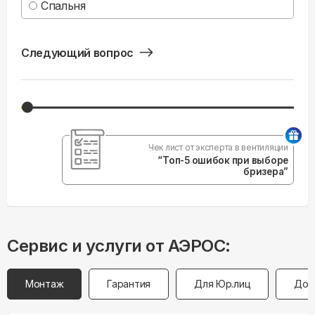
Спальня
Следующий вопрос
Чек лист от эксперта в вентиляции
“Топ-5 ошибок при выборе
бризера”
Сервис и услуги от АЭРОС:
Монтаж
Гарантия
Для Юр.лиц
Дос