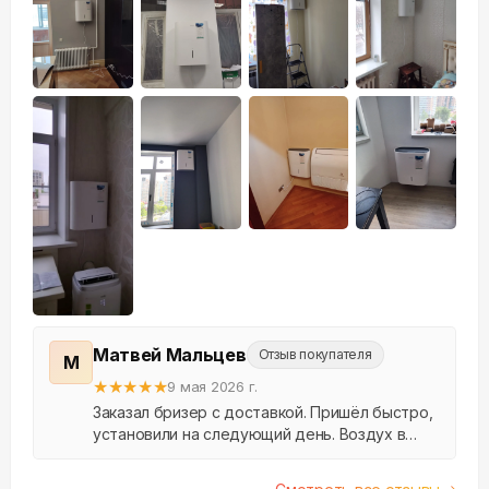
+
13
Матвей Мальцев
Отзыв покупателя
М
★
★
★
★
★
9 мая 2026 г.
Заказал бризер с доставкой. Пришёл быстро,
установили на следующий день. Воздух в
квартире стал заметно свежее, пыли меньше.
Спасибо.