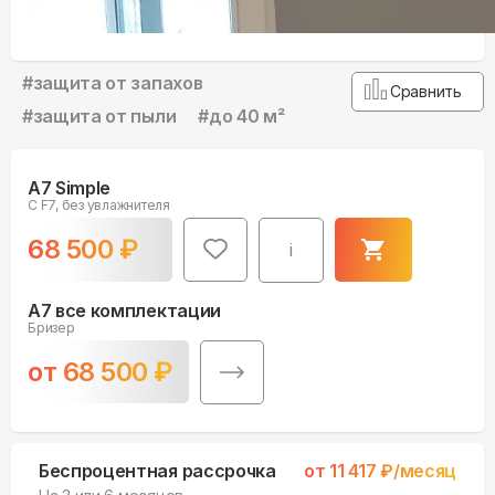
#
защита от запахов
Сравнить
#
защита от пыли
#
до 40 м²
A7 Simple
С F7, без увлажнителя
68 500
₽
i
A7 все комплектации
Бризер
от
68 500
₽
Беспроцентная рассрочка
от
11 417
₽/месяц