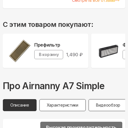
Смотреть все отзывы
С этим товаром покупают:
Префильтр
Фи
1,490
₽
В корзину
Про
Airnanny
A7 Simple
Описание
Характеристики
Видеообзор
Высокая производительность