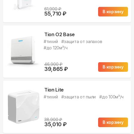
61,900
₽
В корзину
55,710
₽
Tion O2 Base
#
тихий
#
защита от запахов
#
до 120м³/ч
46,900
₽
В корзину
39,865
₽
Tion Lite
#
тихий
#
защита от пыли
#
до 100м³/ч
38,900
₽
В корзину
35,010
₽