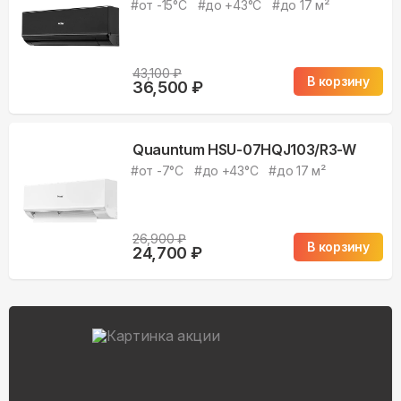
#
от -15°С
#
до +43°С
#
до 17 м²
43,100
₽
В корзину
36,500
₽
Quauntum HSU-07HQJ103/R3-W
#
от -7°С
#
до +43°С
#
до 17 м²
26,900
₽
В корзину
24,700
₽