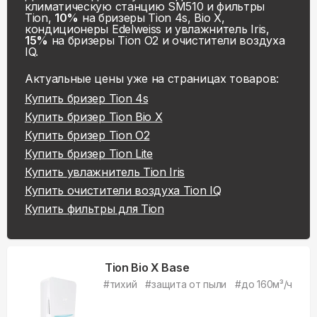
климатическую станцию SM510 и фильтры
Tion,
10%
на бризеры Tion 4s, Bio X,
кондиционеры Edelweiss и увлажнитель Iris,
15%
на бризеры Tion O2 и очистители воздуха
IQ.
Актуальные цены уже на
страницах товаров:
Купить
бризер Tion 4s
Купить
бризер Tion Bio X
Купить
бризер Tion O2
Купить
бризер Tion Lite
Купить
увлажнитель Tion Iris
Купить
очистители воздуха Tion IQ
Купить
фильтры для Tion
Tion Bio X Base
#
тихий
#
защита от пыли
#
до 160м³/ч