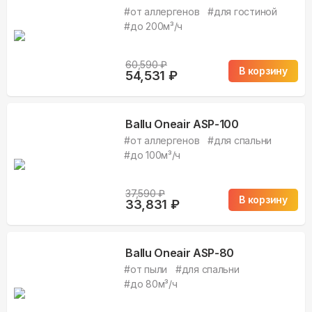
#
от аллергенов
#
для гостиной
#
до 200м³/ч
60,590
₽
В корзину
54,531
₽
Ballu Oneair ASP-100
#
от аллергенов
#
для спальни
#
до 100м³/ч
37,590
₽
В корзину
33,831
₽
Ballu Oneair ASP-80
#
от пыли
#
для спальни
#
до 80м³/ч