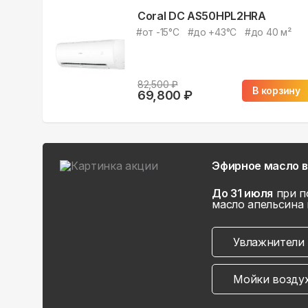
Coral DC AS50HPL2HRA
#
от -15°С
#
до +43°С
#
до 40 м²
82,500
₽
В корзину
69,800
₽
Эфирное масло в
До 31 июля
при п
масло апельсина 
Увлажнители 
Мойки возду