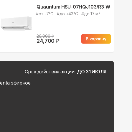
Quauntum HSU-07HQJ103/R3-W
#
от -7°С
#
до +43°С
#
до 17 м²
26,900
₽
В корзину
24,700
₽
Срок действия акции:
ДО 31 ИЮЛЯ
enta эфирное