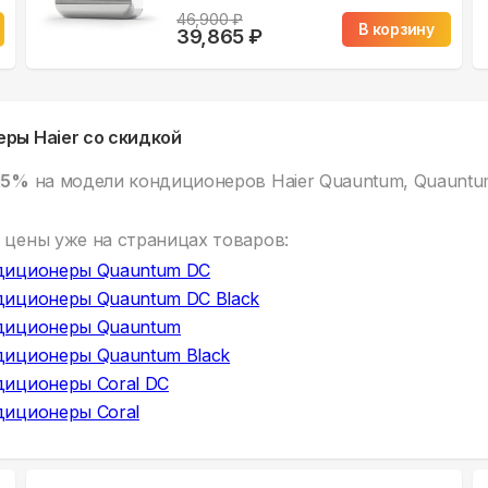
46,900
₽
В корзину
39,865
₽
ры Haier со скидкой
15%
на модели кондиционеров Haier Quauntum, Quauntum 
 цены уже на
страницах товаров:
диционеры Quauntum DC
диционеры Quauntum DC Black
диционеры Quauntum
диционеры Quauntum Black
диционеры Coral DC
диционеры Coral