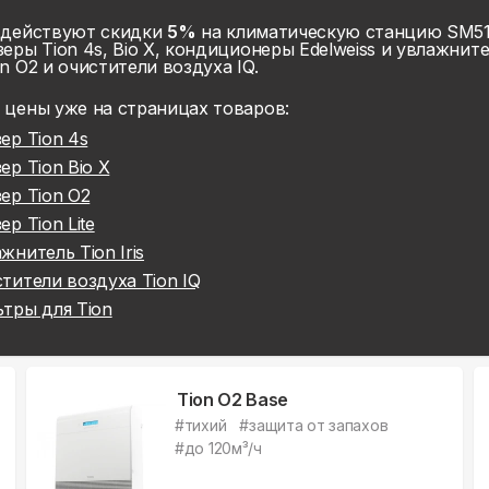
 действуют скидки
5%
на климатическую станцию SM510
еры Tion 4s, Bio X, кондиционеры Edelweiss и увлажнител
n O2 и очистители воздуха IQ.
 цены уже на
страницах товаров:
ер Tion 4s
ер Tion Bio X
ер Tion O2
ер Tion Lite
жнитель Tion Iris
тители воздуха Tion IQ
тры для Tion
Tion O2 Base
#
тихий
#
защита от запахов
#
до 120м³/ч