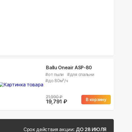
Ballu Oneair ASP-80
#
от пыли
#
для спальни
#
до 80м³/ч
21,990
₽
В корзину
19,791
₽
Срок действия акции:
ДО 28 ИЮЛЯ