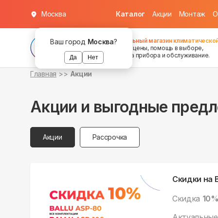
Москва
Каталог
Акции
Монтаж
О
Федеральный магазин климатической
Ваш город
Москва
?
хорошие цены, помощь в выборе,
установка прибора и обслуживание.
Да
Нет
Главная
Акции
Акции и выгодные пред
Акции
Рассрочка
Скидки на B
Скидка
10
Актуальные