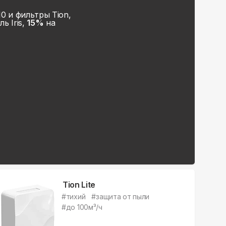
 и фильтры Tion,
ь Iris,
15%
на
Tion Lite
#
тихий
#
защита от пыли
#
до 100м³/ч