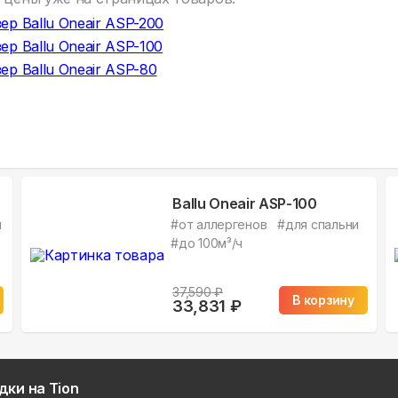
ер Ballu Oneair ASP-200
ер Ballu Oneair ASP-100
ер Ballu Oneair ASP-80
Ballu Oneair ASP-100
й
#
от аллергенов
#
для спальни
#
до 100м³/ч
37,590
₽
В корзину
33,831
₽
дки на Tion