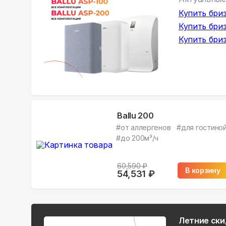
Купить
бриз
Купить
бриз
Купить
бриз
Ballu 200
#
от аллергенов
#
для гостино
#
до 200м³/ч
60,590
₽
В корзину
54,531
₽
Летние ски