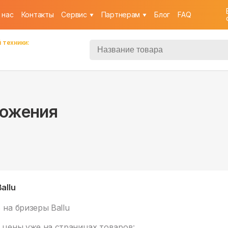
 нас
Контакты
Cервис
Партнерам
Блог
FAQ
 техники:
ложения
allu
%
на бризеры Ballu
 цены уже на
страницах товаров: