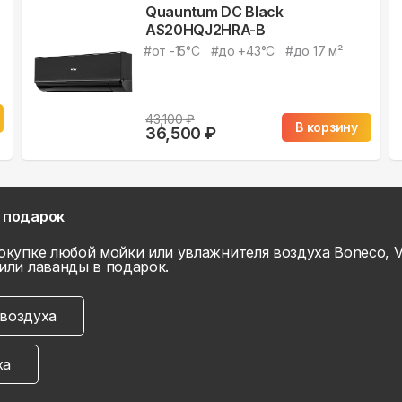
Quauntum DC Black
AS20HQJ2HRA-B
#
от -15°С
#
до +43°С
#
до 17 м²
43,100
₽
В корзину
36,500
₽
 подарок
окупке любой мойки или увлажнителя воздуха Boneco, V
или лаванды в подарок.
воздуха
ха