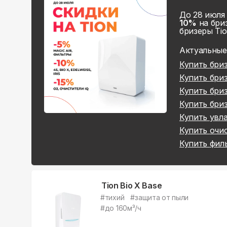
До 28 июля
10%
на бриз
бризеры Tio
Актуальные
Купить
бриз
Купить
бриз
Купить
бриз
Купить
бриз
Купить
увла
Купить
очис
Купить
филь
Tion Bio X Base
#
тихий
#
защита от пыли
#
до 160м³/ч