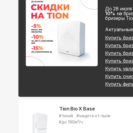
До 28 июля
10%
на бриз
бризеры Tio
Актуальные
Купить
бриз
Купить
бриз
Купить
бриз
Купить
бриз
Купить
увла
Купить
очис
Купить
филь
Tion Bio X Base
#
тихий
#
защита от пыли
#
до 160м³/ч