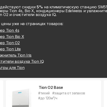
 действуют скидки
5%
на климатическую станцию SM510
еры Tion 4s, Bio X, кондиционеры Edelweiss и увлажнител
n O2 и очистители воздуха IQ.
 цены уже на
страницах товаров:
ер Tion 4s
ер Tion Bio X
ер Tion O2
ер Tion Lite
жнитель Tion Iris
тители воздуха Tion IQ
тры для Tion
Tion O2 Base
#
тихий
#
защита от запахов
#
до 120м³/ч