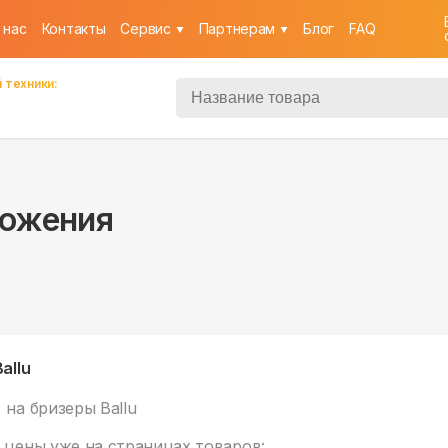
 нас
Контакты
Cервис
Партнерам
Блог
FAQ
 техники:
ложения
allu
%
на бризеры Ballu
 цены уже на
страницах товаров: