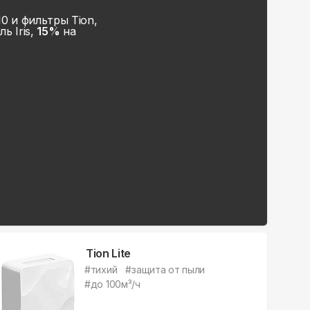
 и фильтры Tion,
ь Iris,
15%
на
Tion Lite
#
тихий
#
защита от пыли
#
до 100м³/ч