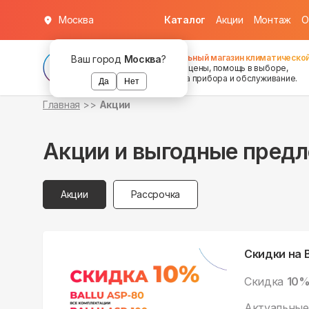
Москва
Каталог
Акции
Монтаж
О
Федеральный магазин климатической
Ваш город
Москва
?
хорошие цены, помощь в выборе,
установка прибора и обслуживание.
Да
Нет
Главная
Акции
Акции и выгодные пред
Акции
Рассрочка
Скидки на B
Скидка
10
Актуальные