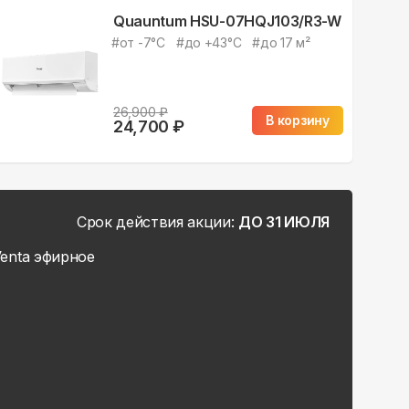
Quauntum HSU-07HQJ103/R3-W
#
от -7°С
#
до +43°С
#
до 17 м²
26,900
₽
В корзину
24,700
₽
Срок действия акции:
ДО 31 ИЮЛЯ
enta эфирное