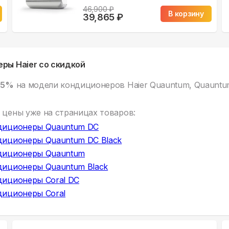
46,900
₽
В корзину
39,865
₽
ры Haier со скидкой
15%
на модели кондиционеров Haier Quauntum, Quauntum 
 цены уже на
страницах товаров:
диционеры Quauntum DC
диционеры Quauntum DC Black
диционеры Quauntum
диционеры Quauntum Black
диционеры Coral DC
диционеры Coral