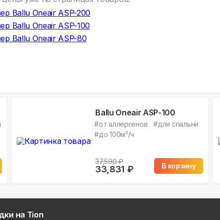
ер Ballu Oneair ASP-200
ер Ballu Oneair ASP-100
ер Ballu Oneair ASP-80
Ballu Oneair ASP-100
й
#
от аллергенов
#
для спальни
#
до 100м³/ч
37,590
₽
В корзину
33,831
₽
дки на Tion