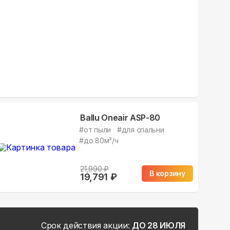
Ballu Oneair ASP-80
#
от пыли
#
для спальни
#
до 80м³/ч
21,990
₽
В корзину
19,791
₽
Срок действия акции:
ДО 28 ИЮЛЯ