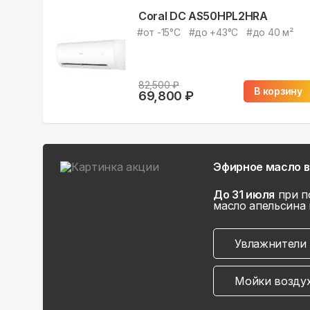
Coral DC AS50HPL2HRA
#
от -15°С
#
до +43°С
#
до 40 м²
82,500
₽
В корзину
69,800
₽
Эфирное масло в
До 31 июля
при п
масло апельсина 
Увлажнители 
Мойки возду