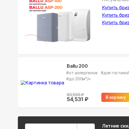
Купить
бриз
Купить
бриз
Купить
бриз
Ballu 200
#
от аллергенов
#
для гостино
#
до 200м³/ч
60,590
₽
В корзину
54,531
₽
Летние ски