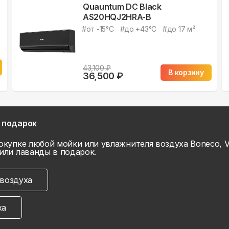
Quauntum DC Black
AS20HQJ2HRA-B
#
от -15°С
#
до +43°С
#
до 17 м²
43,100
₽
В корзину
36,500
₽
 подарок
окупке любой мойки или увлажнителя воздуха Boneco, V
или лаванды в подарок.
воздуха
ха