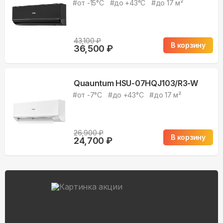
#
от -15°С
#
до +43°С
#
до 17 м²
43,100
₽
В корзину
36,500
₽
Quauntum HSU-07HQJ103/R3-W
#
от -7°С
#
до +43°С
#
до 17 м²
26,900
₽
В корзину
24,700
₽