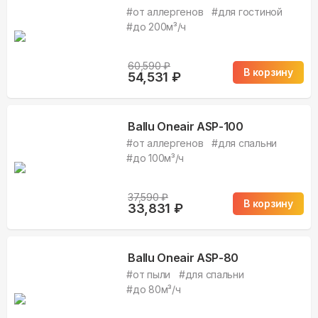
#
от аллергенов
#
для гостиной
#
до 200м³/ч
60,590
₽
В корзину
54,531
₽
Ballu Oneair ASP-100
#
от аллергенов
#
для спальни
#
до 100м³/ч
37,590
₽
В корзину
33,831
₽
Ballu Oneair ASP-80
#
от пыли
#
для спальни
#
до 80м³/ч