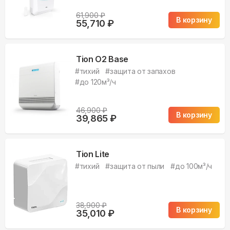
61,900
₽
В корзину
55,710
₽
Tion O2 Base
#
тихий
#
защита от запахов
#
до 120м³/ч
46,900
₽
В корзину
39,865
₽
Tion Lite
#
тихий
#
защита от пыли
#
до 100м³/ч
38,900
₽
В корзину
35,010
₽