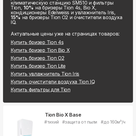
климатическую станцию SM510 и фильтры
Tion,
10%
на бризеры Tion 4s, Bio X,
кондиционеры Edelweiss и увлажнитель Iris,
15%
на бризеры Tion O2 и очистители воздуха
IQ.
Актуальные цены уже на
страницах товаров:
Купить
бризер Tion 4s
Купить
бризер Tion Bio X
Купить
бризер Tion O2
Купить
бризер Tion Lite
Купить
увлажнитель Tion Iris
Купить
очистители воздуха Tion IQ
Купить
фильтры для Tion
Tion Bio X Base
#
тихий
#
защита от пыли
#
до 160м³/ч