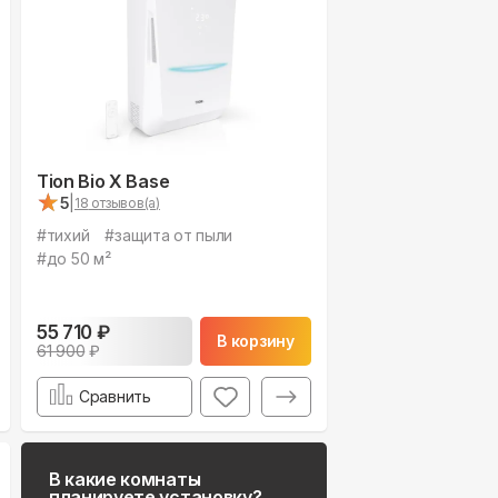
Tion Bio X Base
★
★
5
|
18
отзывов(а)
#
тихий
#
защита от пыли
#
до 50 м²
55 710
₽
В корзину
61 900
₽
Сравнить
В какие комнаты
планируете установку?