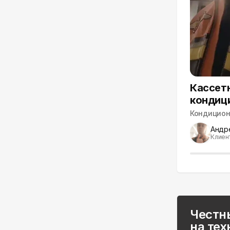
Кассет
кондиц
Кондицио
Андр
Клиен
Честн
на тех