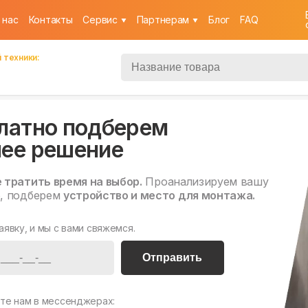
 нас
Контакты
Cервис
Партнерам
Блог
FAQ
 техники:
латно подберем
ее решение
е тратить время на выбор.
Проанализируем вашу
, подберем
устройство и место для монтажа.
аявку, и мы с вами свяжемся.
Отправить
те нам в мессенджерах: