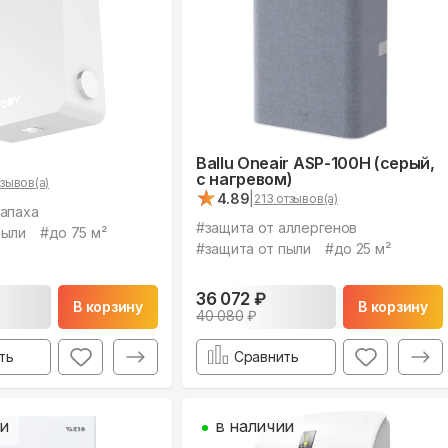
Ballu Oneair ASP-100H (серый,
с нагревом)
зывов(а)
★
★
4.89
|
213
отзывов(а)
запаха
#
защита от аллергенов
пыли
#
до 75 м²
#
защита от пыли
#
до 25 м²
36 072
₽
В корзину
В корзину
40 080
₽
ть
Сравнить
ии
в наличии