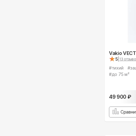
Vakio VEC
★
★
5
|
13
отзыво
#
тихий
#
за
#
до 75 м²
49 900
₽
Сравни