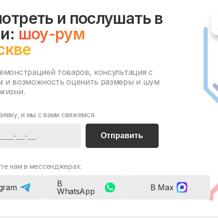
отреть и послушать в
и:
шоу-рум
скве
демонстрацией товаров, консультация с
м и возможность оценить размеры и шум
жизни.
аявку, и мы с вами свяжемся.
Отправить
те нам в мессенджерах:
В
egram
В Max
WhatsApp