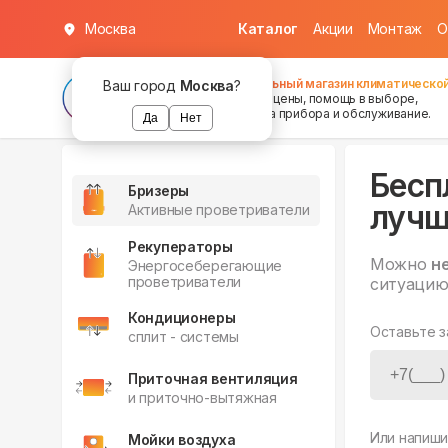
Москва
Каталог
Акции
Монтаж
О
Федеральный магазин климатической
Ваш город
Москва
?
хорошие цены, помощь в выборе,
установка прибора и обслуживание.
Да
Нет
Бесп
Бризеры
лучш
Активные проветриватели
Рекуператоры
Можно
н
Энергосеберегающие
проветриватели
ситуацию
Кондиционеры
Оставьте з
сплит - системы
Приточная вентиляция
и приточно-вытяжная
Или напиши
Мойки воздуха