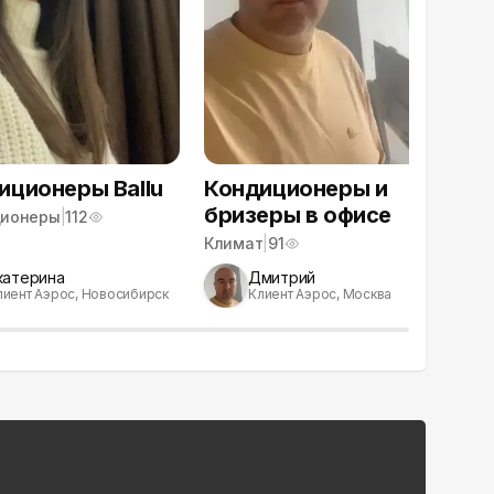
иционеры Ballu
Кондиционеры и
От
бризеры в офисе
Ti
ционеры
|
112
Климат
|
91
Бр
катерина
Дмитрий
лиент Аэрос, Новосибирск
Клиент Аэрос, Москва