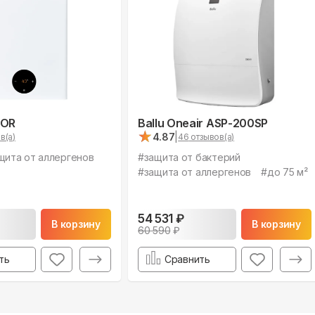
TOR
Ballu Oneair ASP-200SP
★
★
4.87
|
в(а)
46
отзывов(а)
щита от аллергенов
#
защита от бактерий
#
защита от аллергенов
#
до 75 м²
54 531
₽
В корзину
В корзину
60 590
₽
ть
Сравнить