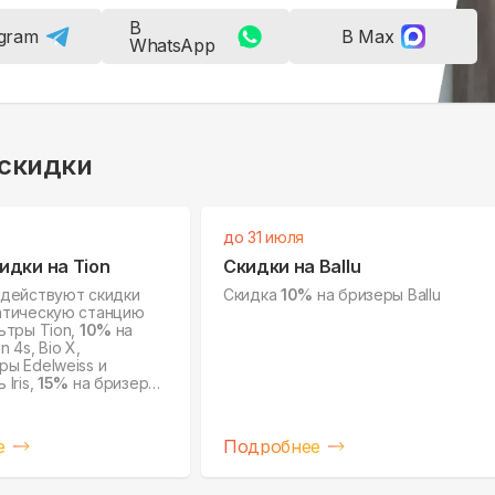
В
egram
В Max
WhatsApp
 скидки
до 31 июля
идки на Tion
Скидки на Ballu
 действуют скидки
Скидка
10%
на бризеры Ballu
атическую станцию
ьтры Tion,
10%
на
 4s, Bio X,
ы Edelweiss и
Iris,
15%
на бризеры
чистители воздуха IQ.
е
Подробнее