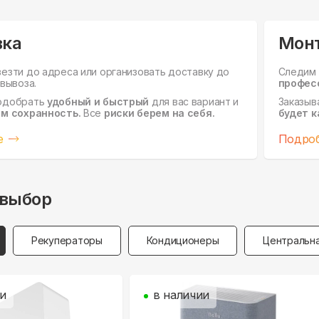
вка
Мон
езти до адреса или организовать доставку до
Следим 
вывоза.
профес
одобрать
удобный и быстрый
для вас вариант и
Заказыв
м сохранность.
Все
риски берем на себя.
будет к
е
Подро
выбор
Рекуператоры
Кондиционеры
Центральна
ии
в наличии