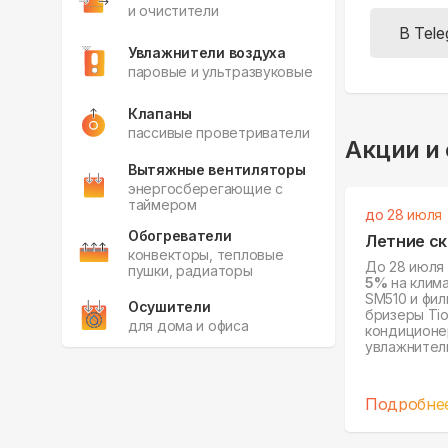
и очистители
В Tel
Увлажнители воздуха
паровые и ультразвуковые
Клапаны
пассивые проветриватели
Акции и
Вытяжные вентиляторы
энергосберегающие с
таймером
до 28 июля
Обогреватели
Летние ск
конвекторы, тепловые
До 28 июля
пушки, радиаторы
5%
на клим
SM510 и фил
Осушители
бризеры Tion
для дома и офиса
кондиционер
увлажнитель 
Tion O2 и о
Фильтры
для любых устройств
Подробне