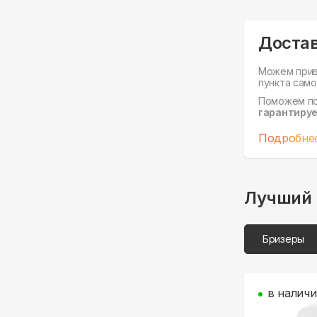
Доста
Можем прив
пункта само
Поможем п
гарантируе
Подробне
Лучший 
Бризеры
в налич