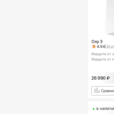
Oxy 3
★
★
4.94
|
36
от
#
защита от 
#
защита от 
26 990
₽
Сравни
в налич