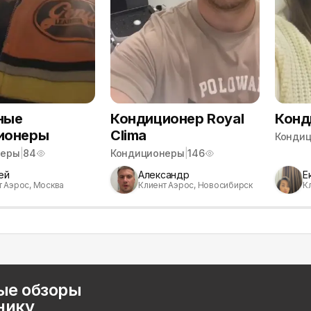
ные
Кондиционер Royal
Конд
ионеры
Clima
Конди
неры
|
84
Кондиционеры
|
146
ей
Александр
Е
т Аэрос, Москва
Клиент Аэрос, Новосибирск
К
ые обзоры
нику