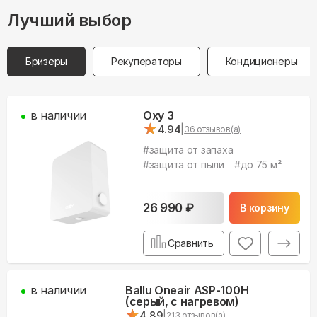
Лучший выбор
Бризеры
Рекуператоры
Кондиционеры
в наличии
Oxy 3
★
★
4.94
|
36
отзывов(а)
#
защита от запаха
#
защита от пыли
#
до 75 м²
26 990
₽
В корзину
Сравнить
в наличии
Ballu Oneair ASP-100H
(серый, с нагревом)
★
★
4.89
|
213
отзывов(а)