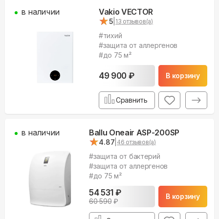
в наличии
Vakio VECTOR
★
★
5
|
13
отзывов(а)
#
тихий
#
защита от аллергенов
#
до 75 м²
49 900
₽
В корзину
Сравнить
в наличии
Ballu Oneair ASP-200SP
★
★
4.87
|
46
отзывов(а)
#
защита от бактерий
#
защита от аллергенов
#
до 75 м²
54 531
₽
В корзину
60 590
₽