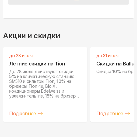
Акции и скидки
до 28 июля
до 31 июля
Летние скидки на Tion
Скидки на Ballu
До 28 июля действуют скидки
Скидка
10%
на бриз
5%
на климатическую станцию
SM510 и фильтры Tion,
10%
на
бризеры Tion 4s, Bio X,
кондиционеры Edelweiss и
увлажнитель Iris,
15%
на бризеры
Tion O2 и очистители воздуха IQ.
Подробнее
Подробнее