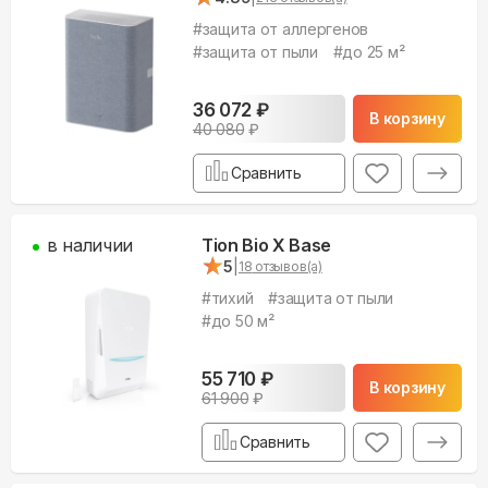
#
защита от аллергенов
#
защита от пыли
#
до 25 м²
36 072
₽
В корзину
40 080
₽
Сравнить
в наличии
Tion Bio X Base
★
★
5
|
18
отзывов(а)
#
тихий
#
защита от пыли
#
до 50 м²
55 710
₽
В корзину
61 900
₽
Сравнить